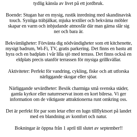
tydlig känsla av livet på ett jordbruk.
Boende: Stugan har en mysig, rustik inredning med skandinavisk
touch. Synliga träbjälkar, mjuka textilier och bekväma möbler
skapar en varm och inbjudande atmosfär där man gärna slår sig
ner och bara är.
Bekvämligheter: Förvänta dig nödvändigheter som ett kitchenette,
mysigt badrum, Wi-Fi, TV, gratis parkering. Det finns en bastu att
hyra och en badplats i vår lilla sjö med terrass. Det finns också en
eldplats precis utanför terrassen för mysiga grillkvällar.
Aktiviteter: Perfekt för vandring, cykling, fiske och att utforska
närliggande skogar eller sjöar.
Närliggande sevärdheter: Besök charmiga små svenska städer,
gamla kyrkor eller naturreservat inom en kort bilresa. Vi ger
information om de viktigaste attraktionerna runt omkring oss.
Det är perfekt för par som letar efter en lugn tillflyktsort på landet
med en blandning av komfort och natur.
Bokningar är öppna från 1 april till slutet av september!!